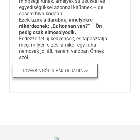
minőségi ruhák, amelyek stílusukkal és
egyediségükkel azonnal kitűnnek – de
sosem hivalkodóan.
Ezek azok a darabok, amelyekre
rákérdeznek: „Ez honnan van?” – Ön
pedig csak elmosolyodik.
Fedezze fel új kedvenceit, és tapasztalja
meg, milyen érzés, amikor egy ruha
nemcsak jól áll, hanem valóban Önnek
szól.
TOVÁBB A NŐI RUHÁK OLDALRA >>