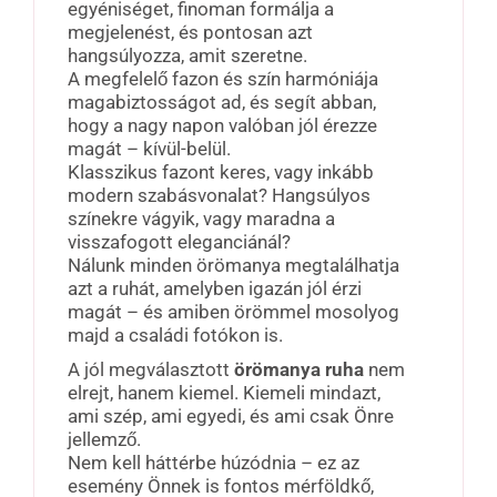
egyéniséget, finoman formálja a
megjelenést, és pontosan azt
hangsúlyozza, amit szeretne.
A megfelelő fazon és szín harmóniája
magabiztosságot ad, és segít abban,
hogy a nagy napon valóban jól érezze
magát – kívül-belül.
Klasszikus fazont keres, vagy inkább
modern szabásvonalat? Hangsúlyos
színekre vágyik, vagy maradna a
visszafogott eleganciánál?
Nálunk minden örömanya megtalálhatja
azt a ruhát, amelyben igazán jól érzi
magát – és amiben örömmel mosolyog
majd a családi fotókon is.
A jól megválasztott
örömanya ruha
nem
elrejt, hanem kiemel. Kiemeli mindazt,
ami szép, ami egyedi, és ami csak Önre
jellemző.
Nem kell háttérbe húzódnia – ez az
esemény Önnek is fontos mérföldkő,