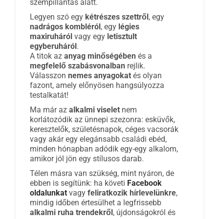
szempillantás alatt.
Legyen szó egy
kétrészes szettről
, egy
nadrágos kombléról
, egy
légies
maxiruháról
vagy egy
letisztult
egyberuháról
.
A titok az
anyag minőségében
és a
megfelelő szabásvonalban
rejlik.
Válasszon
nemes anyagokat
és olyan
fazont, amely előnyösen hangsúlyozza
testalkatát!
Ma már az
alkalmi viselet
nem
korlátozódik az ünnepi szezonra: esküvők,
keresztelők, születésnapok, céges vacsorák
vagy akár egy elegánsabb családi ebéd,
minden hónapban adódik egy-egy alkalom,
amikor jól jön egy stílusos darab.
Télen másra van szükség, mint nyáron, de
ebben is segítünk: ha követi
Facebook
oldalunkat
vagy
feliratkozik hírlevelünkre
,
mindig időben értesülhet a legfrissebb
alkalmi ruha trendekről
, újdonságokról és