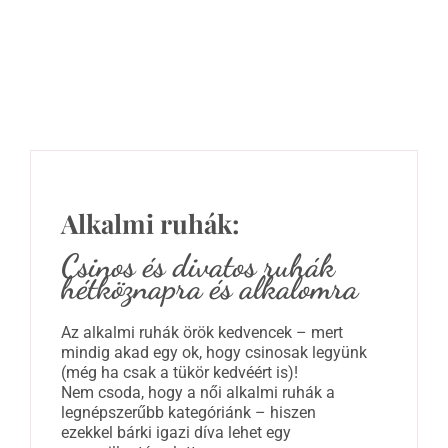
Alkalmi ruhák:
Csinos és divatos ruhák
hétköznapra és alkalomra
Az alkalmi ruhák örök kedvencek – mert
mindig akad egy ok, hogy csinosak legyünk
(még ha csak a tükör kedvéért is)!
Nem csoda, hogy a női alkalmi ruhák a
legnépszerűbb kategóriánk – hiszen
ezekkel bárki igazi díva lehet egy